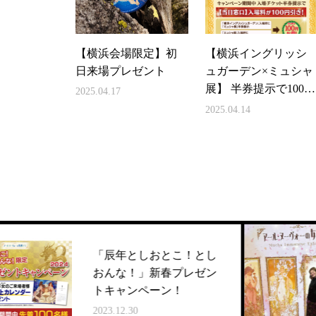
【横浜会場限定】初
【横浜イングリッシ
日来場プレゼント
ュガーデン×ミュシャ
展】 半券提示で100円
2025.04.17
引き！
2025.04.14
「辰年としおとこ！とし
ヤル
おんな！」新春プレゼン
来店
トキャンペーン！
を開
2023.12.30
2024.0