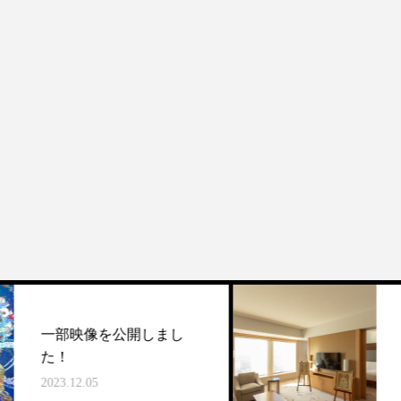
展覧会とインター
公開しまし
ネンタルホテル大
ラボレーション！
2023.12.26