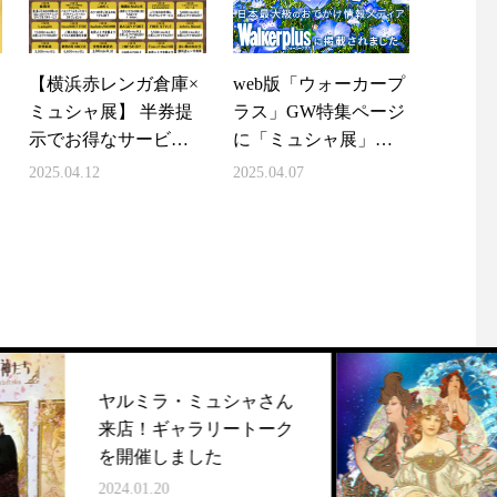
【横浜赤レンガ倉庫×
web版「ウォーカープ
ミュシャ展】 半券提
ラス」GW特集ページ
示でお得なサービ
に「ミュシャ展」掲
ス！
載中！
2025.04.12
2025.04.07
ミラ・ミュシャさん
一部映像を
！ギャラリートーク
た！
催しました
2023.12.05
1.20