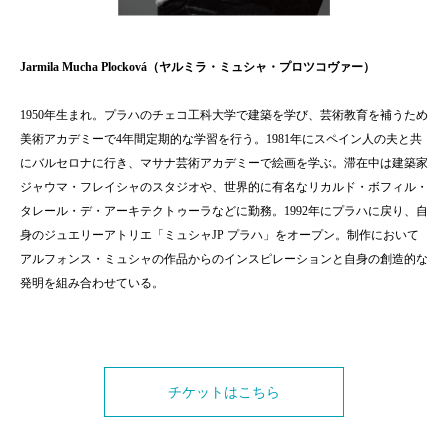
Jarmila Mucha Plocková（ヤルミラ・ミュシャ・プロツコヴァー）
1950年生まれ。プラハのチェコ工科大学で建築を学び、芸術教育を補うため
美術アカデミーで4年間定期的な学習を行う。1981年にスペイン人の夫と共
にバルセロナに行き、マサナ芸術アカデミーで絵画を学ぶ。滞在中は建築家
ジャウマ・フレイシャのスタジオや、世界的に有名なリカルド・ボフィル・
タレール・デ・アーキテクトゥーラなどに勤務。1992年にプラハに戻り、自
身のジュエリーアトリエ「ミュシャJP プラハ」をオープン。制作において
アルフォンス・ミュシャの作品からのインスピレーションと自身の創造的な
発明を組み合わせている。
チケットはこちら