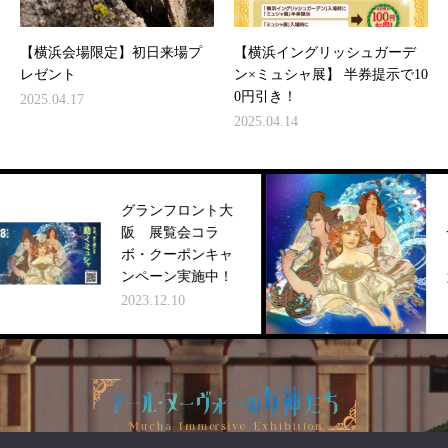
【横浜会場限定】初日来場プ
【横浜イングリッシュガーデ
レゼント
ン×ミュシャ展】 半券提示で10
0円引き！
2025.04.17
2025.04.14
グランフロント大
阪 展覧会コラ
一
ボ・クーポンキャ
ま
ンペーン実施中！
2023
2023.12.10