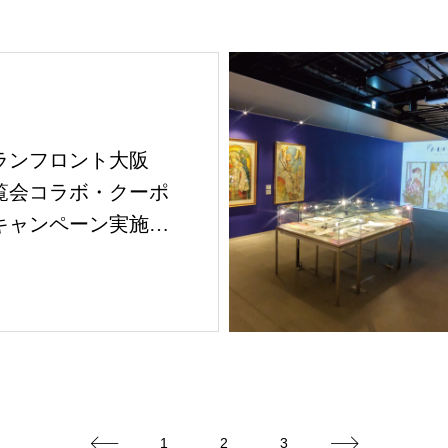
ランフロント大阪
覧会コラボ・クーポ
キャンペーン実施
！
1
2
3