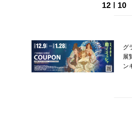
12
10
グ
展
ン
中